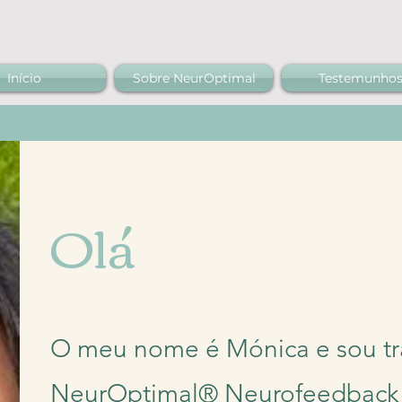
Início
Sobre NeurOptimal
Testemunho
Olá
O meu nome é Mónica e sou tra
NeurOptimal® Neurofeedbac