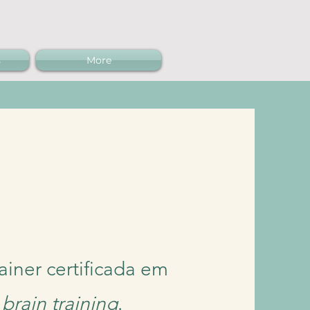
s
More
iner certificada em
k
brain training
.