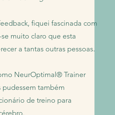
eedback, fiquei fascinada com
-se muito claro que esta
recer a tantas outras pessoas.
como NeurOptimal® Trainer
as pudessem também
cionário de treino para
cérebro.